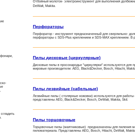
Отбойный молоток- электроинструмент для выполнения долбежных
DeWalt, Makita.
кие
Перфораторы
Перфоратор - инструмент предназначенный для сверлильно- дол
перфораторы с SDS-Plus креплением и SDS-MAX креплением. В разд
,
 фонари,
Пилы дисковые (циркулярные)
Дисковые пилы в просонародье "циркулярки" используются для п
мировые производители: AEG, Black&Decker, Bosch, Hitachi, Makita,
ско-
ые
Пилы лезвийные (сабельные)
,
Лезвийные пилы ( столярные ножовки) используются для работы 
представлены AEG, Black&Decker, Bosch, DeWalt, Makita, Skil.
 сгладить
.
Пилы торцовочные
Торцовочные пилы (маятниковые) предназначены для пиления ма
пиломатериала. Представлены AEG, Bosch, Hitachi, DeWalt, Makita