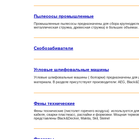
Пылесосы промышленные
Промышленные пылесосы предназначены для сбора крупнодисперс
металлическая стружка, древесная стружка) в больших объемах. В
Скобозабиватели
Угловые шлифовальные машины
Угловые шлифовальные машины ( болгарки) предназначены для р
материала. В разделе присутствуют производители: AEG, Black&Deck
Фены технические
Фены технические (пистолет горячего воздуха) используется для 
кабеля, сварки пластмасс, распайки и формовки. Мощная термов
представлены Black&Decker, Makita, Skil, Steinel