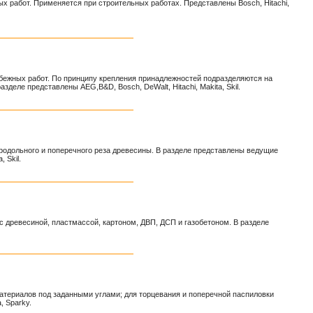
 работ. Применяется при строительных работах. Представлены Bosch, Hitachi,
бежных работ. По принципу крепления принадлежностей подразделяются на
еле представлены AEG,B&D, Bosch, DeWalt, Hitachi, Makita, Skil.
родольного и поперечного реза древесины. В разделе представлены ведущие
 Skil.
с древесиной, пластмассой, картоном, ДВП, ДСП и газобетоном. В разделе
териалов под заданными углами; для торцевания и поперечной паспиловки
, Sparky.