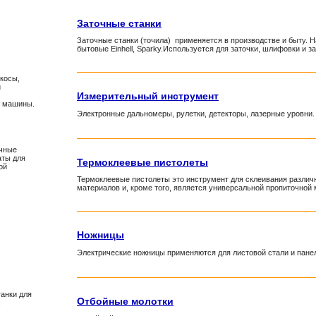
Заточные станки
Заточные станки (точила) применяется в производстве и быту. 
бытовые Einhell, Sparky.Используется для заточки, шлифовки и з
окосы,
и
Измерительный инструмент
е машины.
Электронные дальномеры, рулетки, детекторы, лазерные уровни.
очные
аты для
Термоклеевые пистолеты
ой
Термоклеевые пистолеты это инструмент для склеивания различн
материалов и, кроме того, является универсальной пропиточной 
Ножницы
Электрические ножницы применяются для листовой стали и панеле
анки для
Отбойные молотки
,