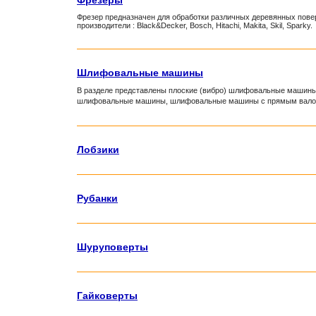
Фрезеры
Фрезер предназначен для обработки различных деревянных пове
производители : Black&Decker, Bosch, Hitachi, Makita, Skil, Sparky.
Шлифовальные машины
В разделе представлены плоские (вибро) шлифовальные машин
шлифовальные машины, шлифовальные машины с прямым вало
Лобзики
Рубанки
Шуруповерты
Гайковерты