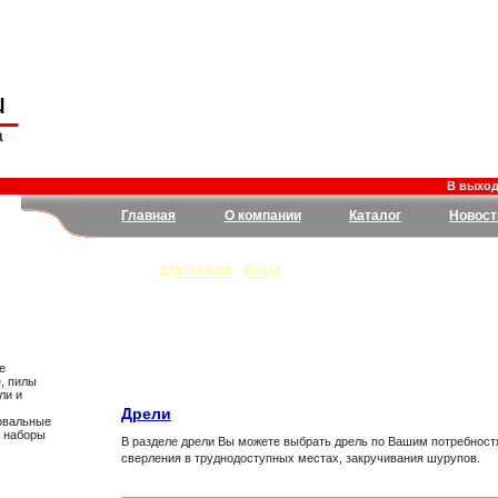
В выходны
Главная
О компании
Каталог
Новост
ДОСТАВКА
|
ВХОД
е
, пилы
ли и
Дрели
овальные
, наборы
В разделе дрели Вы можете выбрать дрель по Вашим потребностя
сверления в труднодоступных местах, закручивания шурупов.