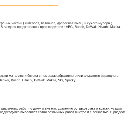
ных частиц ( гипсовая, бетонная, древесная пыль) и сухого мусора (
 разделе представлены производители : AEG, Bosch, DeWalt, Hitachi, Makita.
езки маталлов и бетона с помощью абразивного или алмазного расходного
er, Bosch, Hitachi, DeWalt, Makita, Skil, Sparky.
различных работ по дому и вне его: удалению остатков лака и краски, усадки
оздуходувка выполняет сотни различных работ быстро и с лёгкостью. В разделе