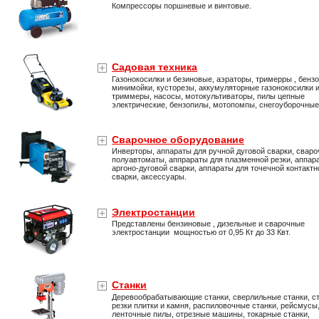
Компрессоры поршневые и винтовые.
Садовая техника
Газонокосилки и безиновые, аэраторы, тримерры , бенз
минимойки, кусторезы, аккумуляторные газонокосилки 
триммеры, насосы, мотокультиваторы, пилы цепные
электрические, бензопилы, мотопомпы, снегоуборочны
Сварочное оборудование
Инверторы, аппараты для ручной дуговой сварки, свар
полуавтоматы, аппрараты для плазменной резки, аппар
аргоно-дуговой сварки, аппараты для точечной контактн
сварки, аксессуары.
Электростанции
Представлены бензиновые , дизельные и сварочные
электростанции мощностью от 0,95 Кт до 33 Квт.
Станки
Деревообрабатывающие станки, сверлильные станки, ст
резки плитки и камня, распиловочные станки, рейсмусы
ленточные пилы, отрезные машины, токарные станки,