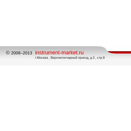
©
instrument-market.ru
2008–2013
г.Москва , Верхнегончарный проезд, д.3 , стр.8