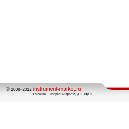
©
instrument-market.ru
2008–2012
г.Москва , Лазоревый проезд, д.3 , стр.8