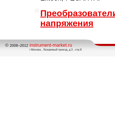
Преобразовател
напряжения
©
instrument-market.ru
2008–2012
г.Москва , Лазоревый проезд, д.3 , стр.8