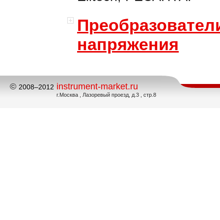
Преобразовател
напряжения
©
instrument-market.ru
2008–2012
г.Москва , Лазоревый проезд, д.3 , стр.8