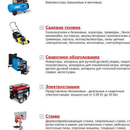
Компрессоры поршневые и винтовые.
Садовая техника
Газонокосилки и безиновые, аэраторы, тримерры , бенз
минимойки, кусторезы, аккумуляторные газонокосилки 
триммеры, насосы, мотокультиваторы, пилы цепные
электрические, бензопилы, мотопомпы, снегоуборочны
Сварочное оборудование
Инверторы, аппараты для ручной дуговой сварки, свар
полуавтоматы, аппрараты для плазменной резки, аппар
аргоно-дуговой сварки, аппараты для точечной контактн
сварки, аксессуары.
Электростанции
Представлены бензиновые , дизельные и сварочные
электростанции мощностью от 0,95 Кт до 33 Квт.
Станки
Деревообрабатывающие станки, сверлильные станки, ст
резки плитки и камня, распиловочные станки, рейсмусы
ленточные пилы, отрезные машины, токарные станки,