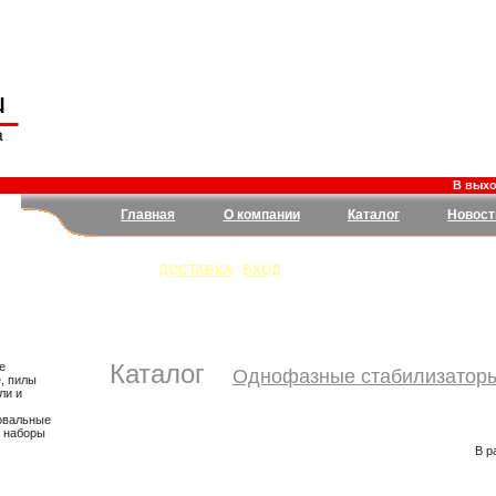
В выходн
Главная
О компании
Каталог
Новост
ДОСТАВКА
|
ВХОД
Каталог
е
Однофазные стабилизатор
, пилы
ли и
овальные
, наборы
В р