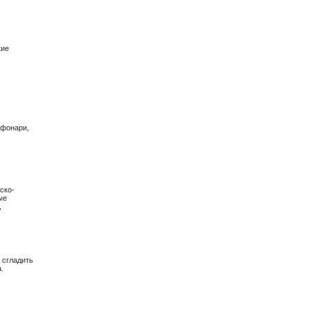
кие
,
 фонари,
ско-
ые
,
 сгладить
.