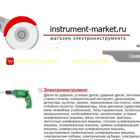
Мо
Главн
|
КОРЗИНА (10 товаров)
ДОСТАВКА
ВХОД
сумма:
53 374,68
руб.
Поис
Электроинструмент
Дрели не ударные, угловые дрели, ударные дрели, заточны
станки (точила), измерительный инструмет, дальномеры,
детекторы, рулетки, уровни, термоклеевые пистолеты, нож
отбойные молотки, перфораторы, пилы дисковые (циркуля
пилы лезвийные (сабельные), пилы торцовочные, пылесос
промышленные, скобозабиватели, заклепочники, угловые
шлифовальные машины, фены технические, фрезеры,
ленточные шлифовальные машины, плоские шлифовальны
машины, полировальные машины, прямые шлифовальные
машины, универсальные шлифовальные машины,
эксцентриковые (орбитальные) шлифовальные машины,
электрические лобзики, электрические рубанки, электричес