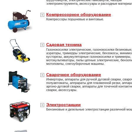
шуруповерты, электрические гайковерты, наборы
электроинструмента, аксессуары и расходные материа
Компрессорное оборудование
Компрессоры поршневые и винтовые.
Садовая техника
Газонокосилки электрические, газонокосилки безиновые
аэраторы, тримерры электрические, бензокосы, минимо
кусторезы, аккумуляторные газонокосилки и триммеры,
мотокультиваторы, пилы цепные электрические, бензоп
мотопомпы, снегоуборочные машины.
Сварочное оборудование
Инверторы, аппараты для ручной дуговой сварки, свар
полуавтоматы, аппрараты для плазменной резки, аппар
аргоно-дуговой сварки, аппараты для точечной контактн
сварки, аксессуары.
Электростанции
Бензиновые и дизельные электростанции различной мо