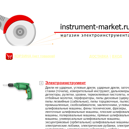
|
КОРЗИНА (нет товаров)
ДОСТАВКА
ВХОД
Электроинструмент
Дрели не ударные, угловые дрели, ударные дрели, зато
станки (точила), измерительный инструмет, дальномеры
детекторы, рулетки, уровни, термоклеевые пистолеты, 
отбойные молотки, перфораторы, пилы дисковые (цирк
пилы лезвийные (сабельные), пилы торцовочные, пыле
промышленные, скобозабиватели, заклепочники, углов
шлифовальные машины, фены технические, фрезеры,
ленточные шлифовальные машины, плоские шлифовал
машины, полировальные машины, прямые шлифоваль
машины, универсальные шлифовальные машины,
эксцентриковые (орбитальные) шлифовальные машины
электрические лобзики, электрические рубанки, электр