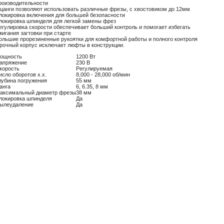
роизводительности
 цанги позволяют использовать различные фрезы, с хвостовиком до 12мм
локировка включения для большей безопасности
локировка шпинделя для легкой замены фрез
егулировка скорости обеспечивает больший контроль и помогает избегать
жигания загтовки при старте
ольшие прорезиненные рукоятки для комфортной работы и полного контроля
рочный корпус исключает люфты в конструкции.
ощность
1200 Вт
апряжение
230 В
корость
Регулируемая
исло оборотов х.х.
8,000 - 28,000 об/мин
лубина погружения
55 мм
анга
6, 6.35, 8 мм
аксимальный диаметр фрезы
38 мм
локировка шпинделя
Да
ылеудаление
Да