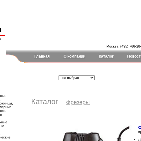
Москва: (495) 766-28-
Главная
О компании
Каталог
Новост
Поиск:
Тип:
чные
Каталог
,
Фрезеры
ножницы,
улярные,
сосы
ые
ьные
ные
Ф
п
,
ические
Д