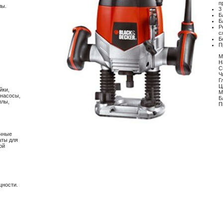
п
лы.
3
Б
Б
Р
с
Б
П
М
Н
С
Ч
Г
,
Ц
йки,
М
 насосы,
Б
илы,
П
очные
аты для
ой
щности.