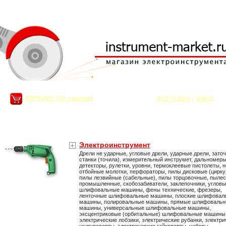
|
КОРЗИНА (10 товаров)
ДОСТАВКА
ВХОД
сумма:
53 374,68
руб.
Электроинструмент
Дрели не ударные, угловые дрели, ударные дрели, зато
станки (точила), измерительный инструмет, дальномеры
детекторы, рулетки, уровни, термоклеевые пистолеты, 
отбойные молотки, перфораторы, пилы дисковые (цирк
пилы лезвийные (сабельные), пилы торцовочные, пыле
промышленные, скобозабиватели, заклепочники, углов
шлифовальные машины, фены технические, фрезеры,
ленточные шлифовальные машины, плоские шлифовал
машины, полировальные машины, прямые шлифоваль
машины, универсальные шлифовальные машины,
эксцентриковые (орбитальные) шлифовальные машины
электрические лобзики, электрические рубанки, электр