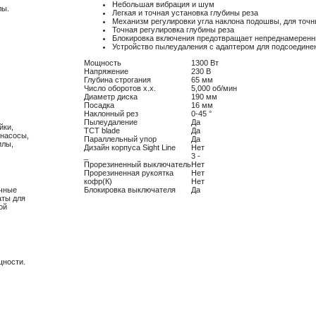
Небольшая вибрация и шум
лы.
Легкая и точная установка глубины реза
Механизм регулировки угла наклона подошвы, для точн
Точная регулировка глубины реза
Блокировка включения предотвращает непреднамеренн
Устройство пылеудаления с адаптером для подсоедине
Мощность
1300 Вт
Напряжение
230 В
Глубина строгания
65 мм
Число оборотов х.х.
5,000 об/мин
Диаметр диска
190 мм
Посадка
16 мм
Наклонный рез
0-45 °
,
Пылеудаление
Да
йки,
TCT blade
Да
 насосы,
Параллельный упор
Да
илы,
Дизайн корпуса Sight Line
Нет
_
3 -
Прорезиненный выключатель
Нет
Прорезиненная рукоятка
Нет
кофр(К)
Нет
очные
Блокировка выключателя
Да
аты для
ой
щности.