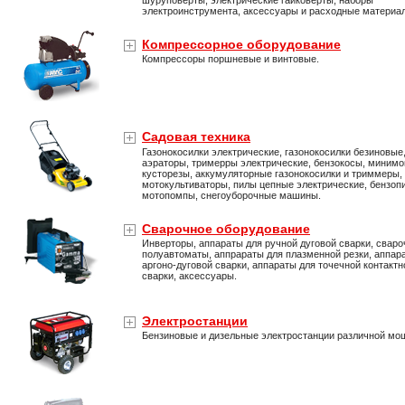
шуруповерты, электрические гайковерты, наборы
электроинструмента, аксессуары и расходные материа
Компрессорное оборудование
Компрессоры поршневые и винтовые.
Садовая техника
Газонокосилки электрические, газонокосилки безиновые
аэраторы, тримерры электрические, бензокосы, минимо
кусторезы, аккумуляторные газонокосилки и триммеры,
мотокультиваторы, пилы цепные электрические, бензоп
мотопомпы, снегоуборочные машины.
Сварочное оборудование
Инверторы, аппараты для ручной дуговой сварки, свар
полуавтоматы, аппрараты для плазменной резки, аппар
аргоно-дуговой сварки, аппараты для точечной контактн
сварки, аксессуары.
Электростанции
Бензиновые и дизельные электростанции различной мо