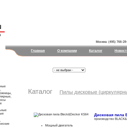
Москва: (495) 766-28-
Главная
О компании
Каталог
Новост
Поиск:
Тип:
чные
Каталог
,
Пилы дисковые (циркулярн
ножницы,
улярные,
сосы
ые
ьные
ные
Дисковая пила 
производство
BLACK
,
ические
Мощный двигатель