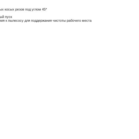
ых косых резов под углом 45*
ый пуск
ния к пылесосу для поддержания чистоты рабочего места