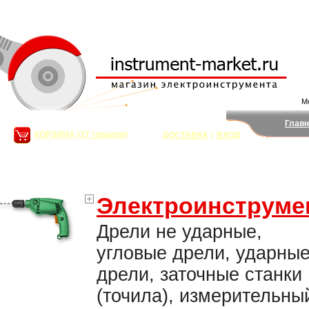
Мо
Главн
|
КОРЗИНА (37 товаров)
ДОСТАВКА
ВХОД
сумма:
176 737,88
руб.
Поис
Электроинструме
Дрели не ударные,
угловые дрели, ударны
дрели, заточные станки
(точила), измерительны