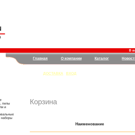
В вых
Главная
О компании
Каталог
Новост
ДОСТАВКА
|
ВХОД
Корзина
е
, пилы
ли и
овальные
, наборы
Наименование