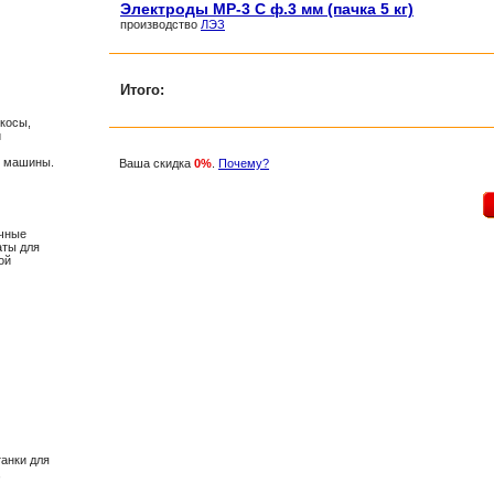
Электроды МР-3 С ф.3 мм (пачка 5 кг)
производство
ЛЭЗ
Итого:
окосы,
и
е машины.
Ваша скидка
0%
.
Почему?
очные
аты для
ой
анки для
,