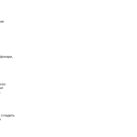
кие
,
 фонари,
ско-
ые
,
 сгладить
.