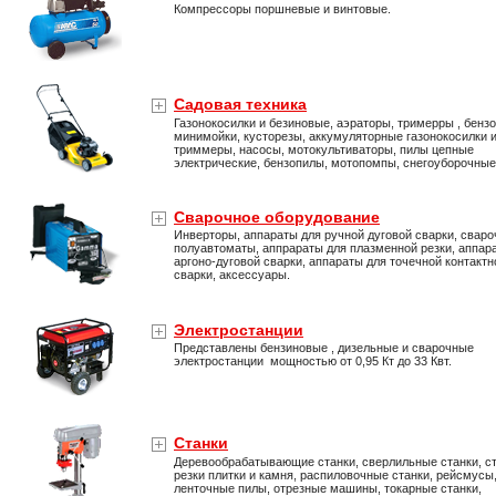
Компрессоры поршневые и винтовые.
Садовая техника
Газонокосилки и безиновые, аэраторы, тримерры , бенз
минимойки, кусторезы, аккумуляторные газонокосилки 
триммеры, насосы, мотокультиваторы, пилы цепные
электрические, бензопилы, мотопомпы, снегоуборочны
Сварочное оборудование
Инверторы, аппараты для ручной дуговой сварки, свар
полуавтоматы, аппрараты для плазменной резки, аппар
аргоно-дуговой сварки, аппараты для точечной контактн
сварки, аксессуары.
Электростанции
Представлены бензиновые , дизельные и сварочные
электростанции мощностью от 0,95 Кт до 33 Квт.
Станки
Деревообрабатывающие станки, сверлильные станки, ст
резки плитки и камня, распиловочные станки, рейсмусы
ленточные пилы, отрезные машины, токарные станки,