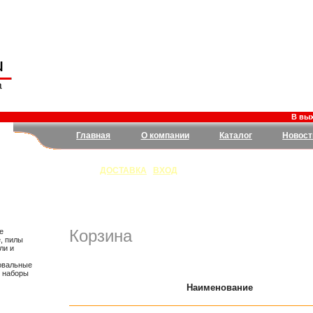
В выход
Главная
О компании
Каталог
Новост
ДОСТАВКА
|
ВХОД
Корзина
е
, пилы
ли и
овальные
, наборы
Наименование