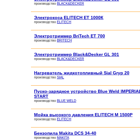
производство
BLACK&DECKER
Электрокоса ELITECH ET 1000К
производство
ELITECH
Электротриммер BriTech ET 700
производство
BRITECH
Электротриммер Black&Decker GL 301
производство
BLACK&DECKER
Нагреватель жидкотопливный Sial Gryp 20
производство
SIAL
Пуско-зарядное устройство Blue Weld IMPERIA
START
производство
BLUE WELD
Мойка высокого давления ELITECH М 1500Р
производство
ELITECH
Бензопила Makita DCS 34-40
производство
MAKITA