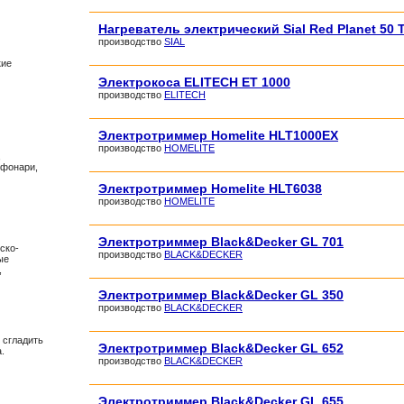
Нагреватель электрический Sial Red Planet 50 
производство
SIAL
кие
Электрокоса ELITECH ET 1000
производство
ELITECH
Электротриммер Homelite HLT1000EX
производство
HOMELITE
,
 фонари,
Электротриммер Homelite HLT6038
производство
HOMELITE
Электротриммер Black&Decker GL 701
ско-
производство
BLACK&DECKER
ые
,
Электротриммер Black&Decker GL 350
производство
BLACK&DECKER
 сгладить
Электротриммер Black&Decker GL 652
.
производство
BLACK&DECKER
Электротриммер Black&Decker GL 655