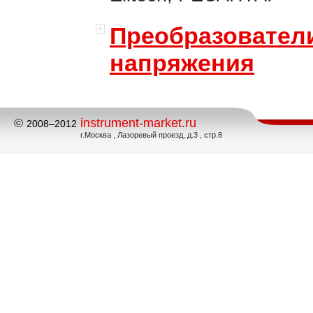
Преобразовател
напряжения
©
instrument-market.ru
2008–2012
г.Москва , Лазоревый проезд, д.3 , стр.8