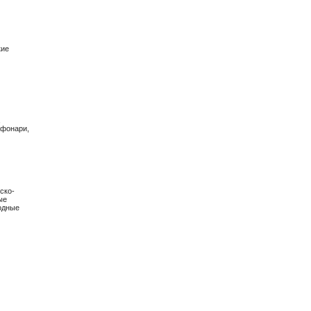
кие
,
 фонари,
ско-
ые
одные