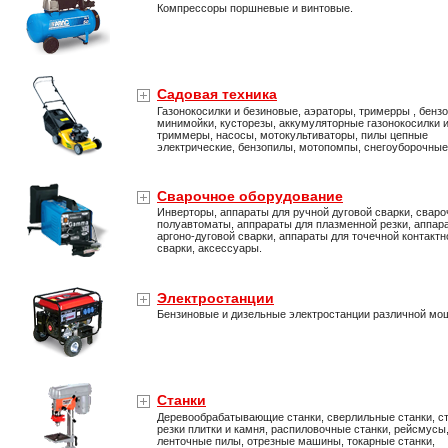
Компрессоры поршневые и винтовые.
Садовая техника
Газонокосилки и безиновые, аэраторы, тримерры , бенз
минимойки, кусторезы, аккумуляторные газонокосилки 
триммеры, насосы, мотокультиваторы, пилы цепные
электрические, бензопилы, мотопомпы, снегоуборочны
Сварочное оборудование
Инверторы, аппараты для ручной дуговой сварки, свар
полуавтоматы, аппрараты для плазменной резки, аппар
аргоно-дуговой сварки, аппараты для точечной контактн
сварки, аксессуары.
Электростанции
Бензиновые и дизельные электростанции различной мо
Станки
Деревообрабатывающие станки, сверлильные станки, ст
резки плитки и камня, распиловочные станки, рейсмусы
ленточные пилы, отрезные машины, токарные станки,