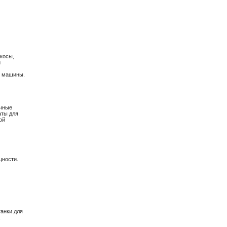
окосы,
и
е машины.
очные
аты для
ой
щности.
анки для
,