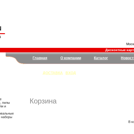
Моск
Дисконтные карты 
Главная
О компании
Каталог
Новост
ДОСТАВКА
|
ВХОД
Корзина
е
, пилы
ли и
овальные
, наборы
В к