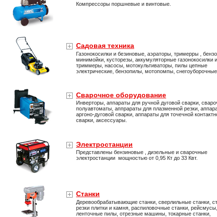
Компрессоры поршневые и винтовые.
Садовая техника
Газонокосилки и безиновые, аэраторы, тримерры , бенз
минимойки, кусторезы, аккумуляторные газонокосилки 
триммеры, насосы, мотокультиваторы, пилы цепные
электрические, бензопилы, мотопомпы, снегоуборочны
Сварочное оборудование
Инверторы, аппараты для ручной дуговой сварки, свар
полуавтоматы, аппрараты для плазменной резки, аппар
аргоно-дуговой сварки, аппараты для точечной контактн
сварки, аксессуары.
Электростанции
Представлены бензиновые , дизельные и сварочные
электростанции мощностью от 0,95 Кт до 33 Квт.
Станки
Деревообрабатывающие станки, сверлильные станки, ст
резки плитки и камня, распиловочные станки, рейсмусы
ленточные пилы, отрезные машины, токарные станки,