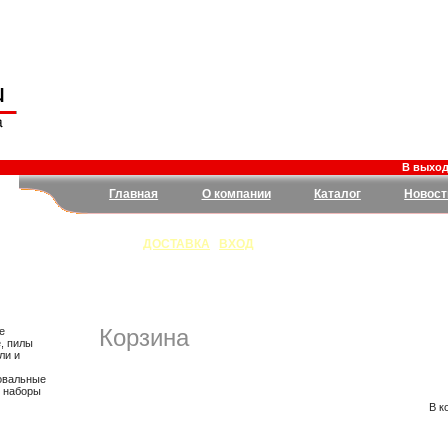
В выходны
Главная
О компании
Каталог
Новост
ДОСТАВКА
|
ВХОД
Корзина
е
, пилы
ли и
овальные
, наборы
В к