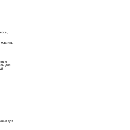
окосы,
и
е машины.
очные
аты для
ой
анки для
,