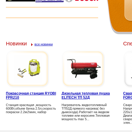
Новинки
Сп
все новинки
Покрасочная станция RYOBI
Дизельная тепловая пушка
Свар
FPR210
ELITECH ТП 52Д
FORC
Станция красящая ,мощность
Нагреватель жидкотопливный
Свар
600Вт,объем бачка 2.5л,скорость
ТП52Д прямого нагрева( без
Напря
покраски 2.2м2\мин, набор
дымохода).Работает на жидком
220±
топливе или керосине.Тепловая
Диапа
мощность max 5...
сваро
элек..