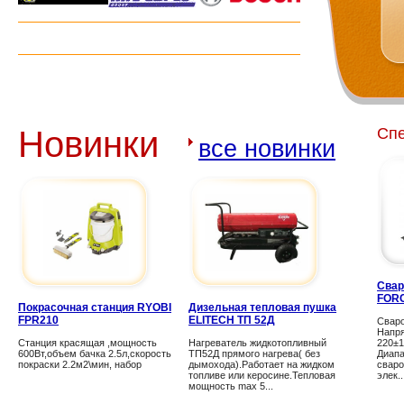
Новинки
Сп
все новинки
Свар
FORC
Покрасочная станция RYOBI
Дизельная тепловая пушка
FPR210
ELITECH ТП 52Д
Свар
Напря
Станция красящая ,мощность
Нагреватель жидкотопливный
220±
600Вт,объем бачка 2.5л,скорость
ТП52Д прямого нагрева( без
Диапа
покраски 2.2м2\мин, набор
дымохода).Работает на жидком
сваро
топливе или керосине.Тепловая
элек..
мощность max 5...