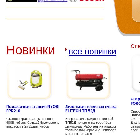
Новинки
Сп
все новинки
Свар
FORC
Покрасочная станция RYOBI
Дизельная тепловая пушка
FPR210
ELITECH ТП 52Д
Свар
Напря
Станция красящая ,мощность
Нагреватель жидкотопливный
220±
600Вт,объем бачка 2.5л,скорость
ТП52Д прямого нагрева( без
Диапа
покраски 2.2м2\мин, набор
дымохода).Работает на жидком
сваро
топливе или керосине.Тепловая
элек..
мощность max 5...